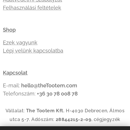
Felhasználási feltételek
Shop
Ezek vagyunk
Lépj velünk kapcsolatba
Kapcsolat
E-mail:
hello@theTootem.com
Telefonszám:
+36 30 78 008 78
Vállalat:
The Tootem Kft.
H-4030 Debrecen, Álmos
utca 5-7. Adószám:
28844215-2-09
, cégjegyzék
szám:
09-09-035144