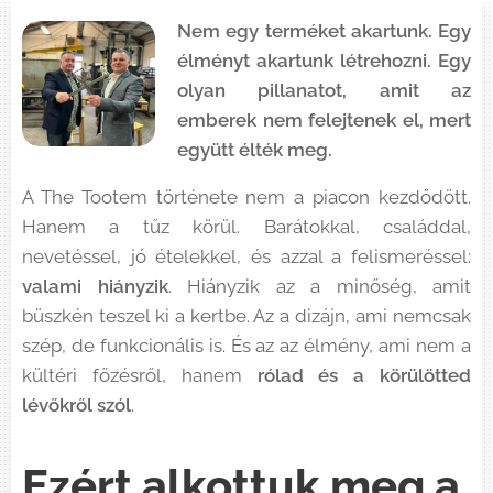
Nem egy terméket akartunk. Egy
élményt akartunk létrehozni. Egy
olyan pillanatot, amit az
emberek nem felejtenek el, mert
együtt élték meg.
A The Tootem története nem a piacon kezdődött.
Hanem a tűz körül. Barátokkal, családdal,
nevetéssel, jó ételekkel, és azzal a felismeréssel:
valami hiányzik
. Hiányzik az a minőség, amit
büszkén teszel ki a kertbe. Az a dizájn, ami nemcsak
szép, de funkcionális is. És az az élmény, ami nem a
kültéri főzésről, hanem
rólad és a körülötted
lévőkről szól
.
Ezért alkottuk meg a