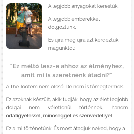
A legjobb anyagokat kerestük.
A legjobb emberekkel
dolgoztunk.
És újra meg újra azt kérdeztük
magunktól:
"Ez méltó lesz-e ahhoz az élményhez,
amit mi is szeretnénk átadni?"
A The Tootem nem olcsó. De nem is tömegtermék.
Ez azoknak készült, akik tudják, hogy az élet legjobb
dolgai nem véletlenül történnek, hanem
odafigyeléssel, minőséggel és szenvedéllyel
.
Ez a mi történetünk. És most átadjuk neked, hogy a