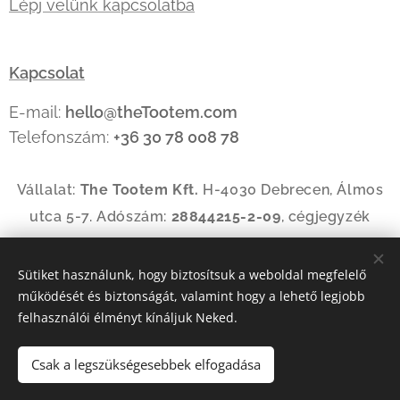
Lépj velünk kapcsolatba
Kapcsolat
E-mail:
hello@theTootem.com
Telefonszám:
+36 30 78 008 78
Vállalat:
The Tootem Kft.
H-4030 Debrecen, Álmos
utca 5-7. Adószám:
28844215-2-09
, cégjegyzék
szám:
09-09-035144
Sütiket használunk, hogy biztosítsuk a weboldal megfelelő
működését és biztonságát, valamint hogy a lehető legjobb
Az oldalt a
Webnode
működteti
Sütik
felhasználói élményt kínáljuk Neked.
Nyelvek
Csak a legszükségesebbek elfogadása
Magyar
American English