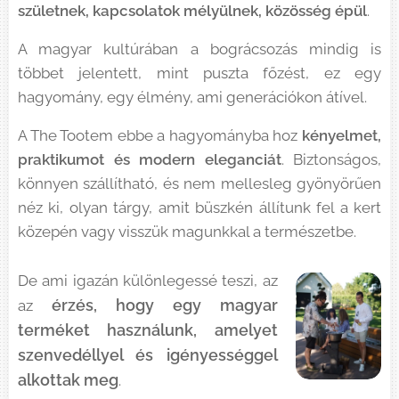
születnek, kapcsolatok mélyülnek, közösség épül
.
A magyar kultúrában a bográcsozás mindig is
többet jelentett, mint puszta főzést, ez egy
hagyomány, egy élmény, ami generációkon átível.
A The Tootem ebbe a hagyományba hoz
kényelmet,
praktikumot és modern eleganciát
. Biztonságos,
könnyen szállítható, és nem mellesleg gyönyörűen
néz ki, olyan tárgy, amit büszkén állítunk fel a kert
közepén vagy visszük magunkkal a természetbe.
De ami igazán különlegessé teszi, az
érzés, hogy egy magyar
az
terméket használunk, amelyet
szenvedéllyel és igényességgel
alkottak meg
.