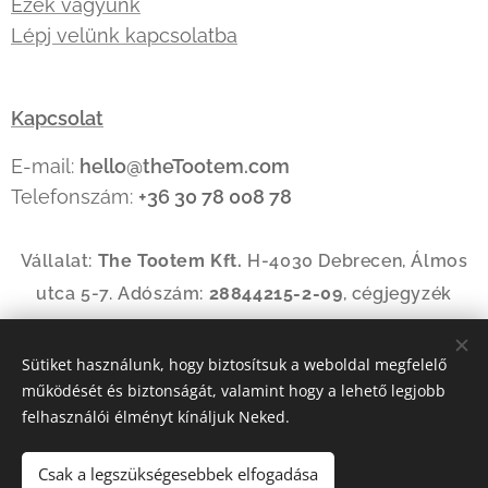
Ezek vagyunk
Lépj velünk kapcsolatba
Kapcsolat
E-mail:
hello@theTootem.com
Telefonszám:
+36 30 78 008 78
Vállalat:
The Tootem Kft.
H-4030 Debrecen, Álmos
utca 5-7. Adószám:
28844215-2-09
, cégjegyzék
szám:
09-09-035144
Sütiket használunk, hogy biztosítsuk a weboldal megfelelő
működését és biztonságát, valamint hogy a lehető legjobb
Az oldalt a
Webnode
működteti
Sütik
felhasználói élményt kínáljuk Neked.
Nyelvek
Csak a legszükségesebbek elfogadása
Magyar
American English