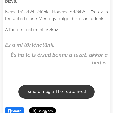
bízva.
Nem trükkből élünk. Hanem értékből. És ez a
legszebb benne. Mert egy dolgot biztosan tudunk:
A Tootem több mint eszköz.
Ez a mi történetünk.
És ha te is érzed benne a tüzet, akkor a
tiéd is.
Ismerd meg a The Tootem-et!
Share