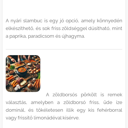
A nyári slambuc is egy jó opció, amely könnyedén
elkészíthető, és sok friss zöldséggel dúsítható, mint
a paprika, paradicsom és újhagyma.
A zöldborsós pörkölt is remek
választás, amelyben a zöldborsó friss, üde íze
dominál, és tökéletesen illik egy kis fehérborral
vagy frissítő limonádéval kísérve.