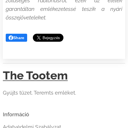
zöldséges rablóhúsról, ezek az ételek
garantáltan emlékezetessé teszik a nyári
összejöveteleket.
Share
The Tootem
Gyújts tüzet. Teremts emléket.
Információ
Adatvédelmi Szabályzat