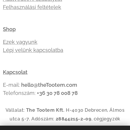
Felhasználási feltételek
Shop
Ezek vagyunk
Lépj velünk kapcsolatba
Kapcsolat
E-mail:
hello@theTootem.com
Telefonszám:
+36 30 78 008 78
Vállalat:
The Tootem Kft.
H-4030 Debrecen, Álmos
utca 5-7. Adószám:
28844215-2-09
, cégjegyzék
szám:
09-09-035144