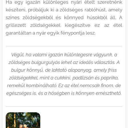
Ha egy igazán különleges nyári ételt szeretnénk
készíteni, próbáljuk ki a zöldséges rablóhúst, amely
színes zöldségekből és könnyed húsokból áll. A
grillezett zöldségekkel kiegészítve ez az étel
garantáltan a nyár egyik fénypontja lesz.
Végül, ha valami igazán különlegesre vágyunk, a
zöldséges bulgurgulyás lehet az ideális választás. A
bulgur könnyű, de laktató alapanyag, amely friss
zöldségekkel, mint a cukkini, padlizsán és paprika,
remekül kombinálható. Ez az étel nemcsak finom, de
egészséges is, és a hőségben is könnyen emészthető.