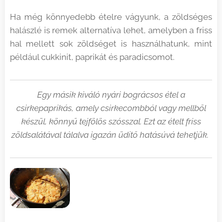
Ha még könnyedebb ételre vágyunk, a zöldséges
halászlé is remek alternatíva lehet, amelyben a friss
hal mellett sok zöldséget is használhatunk, mint
például cukkinit, paprikát és paradicsomot.
Egy másik kiváló nyári bográcsos étel a
csirkepaprikás, amely csirkecombból vagy mellből
készül, könnyű tejfölös szósszal. Ezt az ételt friss
zöldsalátával tálalva igazán üdítő hatásúvá tehetjük.