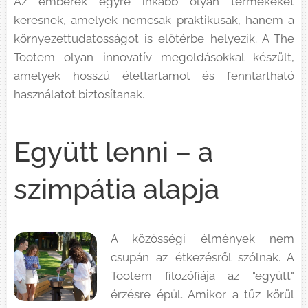
Az emberek egyre inkább olyan termékeket
keresnek, amelyek nemcsak praktikusak, hanem a
környezettudatosságot is előtérbe helyezik. A The
Tootem olyan innovatív megoldásokkal készült,
amelyek hosszú élettartamot és fenntartható
használatot biztosítanak.
Együtt lenni – a
szimpátia alapja
A közösségi élmények nem
csupán az étkezésről szólnak. A
Tootem filozófiája az "együtt"
érzésre épül. Amikor a tűz körül