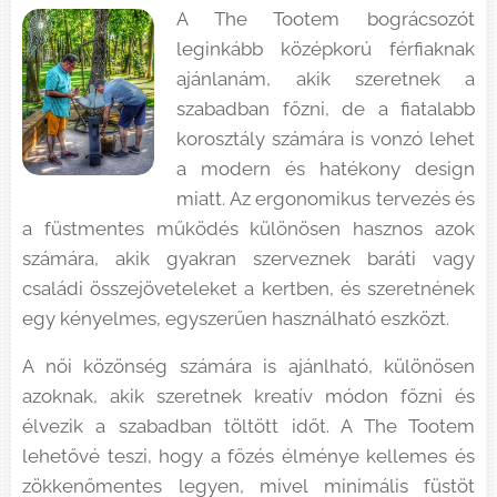
A The Tootem bográcsozót
leginkább középkorú férfiaknak
ajánlanám, akik szeretnek a
szabadban főzni, de a fiatalabb
korosztály számára is vonzó lehet
a modern és hatékony design
miatt. Az ergonomikus tervezés és
a füstmentes működés különösen hasznos azok
számára, akik gyakran szerveznek baráti vagy
családi összejöveteleket a kertben, és szeretnének
egy kényelmes, egyszerűen használható eszközt.
A női közönség számára is ajánlható, különösen
azoknak, akik szeretnek kreatív módon főzni és
élvezik a szabadban töltött időt. A The Tootem
lehetővé teszi, hogy a főzés élménye kellemes és
zökkenőmentes legyen, mivel minimális füstöt