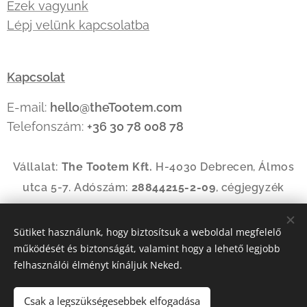
Ezek vagyunk
Lépj velünk kapcsolatba
Kapcsolat
E-mail:
hello@theTootem.com
Telefonszám:
+36 30 78 008 78
Vállalat:
The Tootem Kft.
H-4030 Debrecen, Álmos
utca 5-7. Adószám:
28844215-2-09
, cégjegyzék
szám:
09-09-035144
Sütiket használunk, hogy biztosítsuk a weboldal megfelelő
működését és biztonságát, valamint hogy a lehető legjobb
Az oldalt a
Webnode
működteti
Sütik
felhasználói élményt kínáljuk Neked.
Nyelvek
Csak a legszükségesebbek elfogadása
Magyar
American English