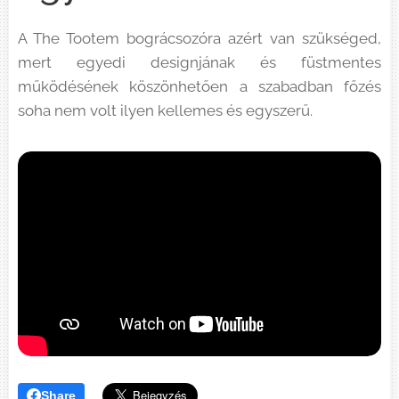
A The Tootem bográcsozóra azért van szükséged,
mert egyedi designjának és füstmentes
működésének köszönhetően a szabadban főzés
soha nem volt ilyen kellemes és egyszerű.
Share