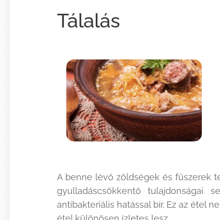
Tálalás
A benne lévő zöldségek és fűszerek 
gyulladáscsökkentő tulajdonságai
antibakteriális hatással bír. Ez az ét
étel különösen ízletes lesz.