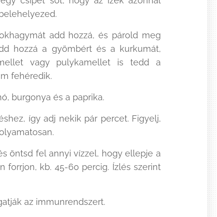
á egy csipet sót, hogy az ízek azonnal
 belehelyezed.
 fokhagymát add hozzá, és párold meg
add hozzá a gyömbért és a kurkumát,
mellet vagy pulykamellet is tedd a
em fehéredik.
ó, burgonya és a paprika.
hez, így adj nekik pár percet. Figyelj,
folyamatosan.
s öntsd fel annyi vízzel, hogy ellepje a
forrjon, kb. 45-60 percig. Ízlés szerint
gatják az immunrendszert.