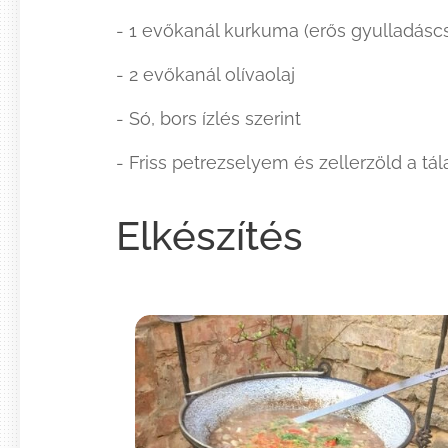
- 1 evőkanál kurkuma (erős gyulladás
- 2 evőkanál olívaolaj
- Só, bors ízlés szerint
- Friss petrezselyem és zellerzöld a tá
Elkészítés