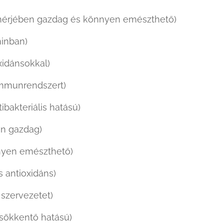
fehérjében gazdag és könnyen emészthető)
minban)
xidánsokkal)
 immunrendszert)
bakteriális hatású)
ban gazdag)
nnyen emészthető)
s antioxidáns)
a szervezetet)
csökkentő hatású)