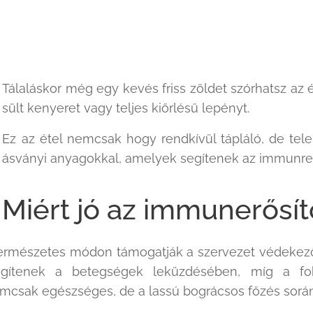
Tálaláskor még egy kevés friss zöldet szórhatsz az ét
sült kenyeret vagy teljes kiőrlésű lepényt.
Ez az étel nemcsak hogy rendkívül tápláló, de tele
ásványi anyagokkal, amelyek segítenek az immunre
Miért jó az immunerősí
természetes módon támogatják a szervezet védeke
 segítenek a betegségek leküzdésében, míg a f
el nemcsak egészséges, de a lassú bográcsos főzés sor