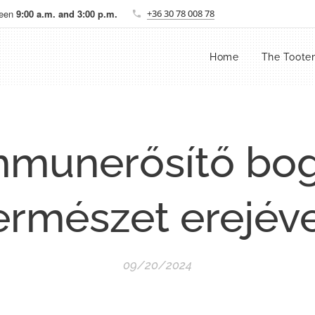
ween
9:00 a.m. and 3:00 p.m.
+36 30 78 008 78
Home
The Toot
mmunerősítő bog
ermészet erejéve
09/20/2024