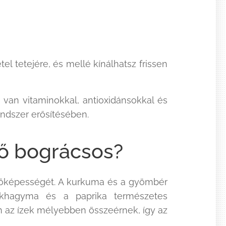
el tetejére, és mellé kínálhatsz frissen
 van vitaminokkal, antioxidánsokkal és
ndszer erősítésében.
tő bográcsos?
zőképességét. A kurkuma és a gyömbér
okhagyma és a paprika természetes
án az ízek mélyebben összeérnek, így az