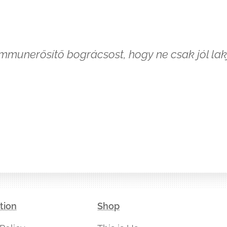
 immunerősítő bográcsost, hogy ne csak jól lak
tion
Shop