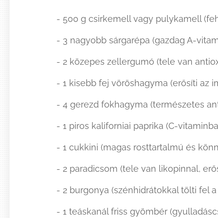
- 500 g csirkemell vagy pulykamell (
- 3 nagyobb sárgarépa (gazdag A-vita
- 2 közepes zellergumó (tele van antio
- 1 kisebb fej vöröshagyma (erősíti az
- 4 gerezd fokhagyma (természetes anti
- 1 piros kaliforniai paprika (C-vitamin
- 1 cukkini (magas rosttartalmú és kö
- 2 paradicsom (tele van likopinnal, erő
- 2 burgonya (szénhidrátokkal tölti fel 
- 1 teáskanál friss gyömbér (gyulladás