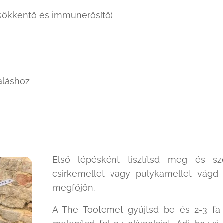
csökkentő és immunerősítő)
laláshoz
Első lépésként tisztítsd meg és sz
csirkemellet vagy pulykamellet vágd
megfőjön.
A The Tootemet gyújtsd be és 2-3 fa