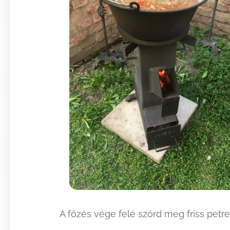
A főzés vége felé szórd meg friss pet