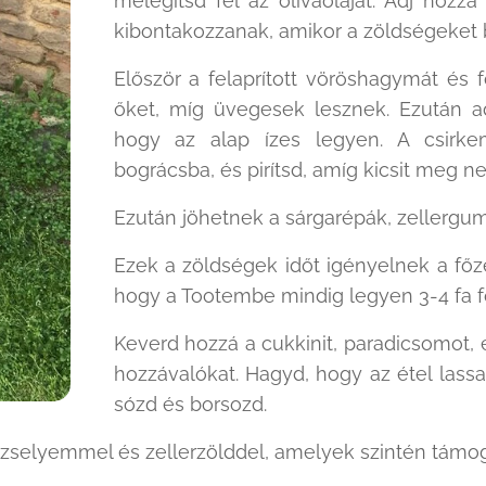
melegítsd fel az olívaolajat. Adj hozz
kibontakozzanak, amikor a zöldségeket
Először a felaprított vöröshagymát és
őket, míg üvegesek lesznek. Ezután 
hogy az alap ízes legyen. A csirke
bográcsba, és pirítsd, amíg kicsit meg n
Ezután jöhetnek a sárgarépák, zellergum
Ezek a zöldségek időt igényelnek a főzés
hogy a Tootembe mindig legyen 3-4 fa 
Keverd hozzá a cukkinit, paradicsomot, é
hozzávalókat. Hagyd, hogy az étel lassan 
sózd és borsozd.
rezselyemmel és zellerzölddel, amelyek szintén támo