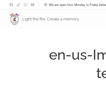
We are open from Monday to Friday bet
Light the fire. Create a memory.
en-us-I
t