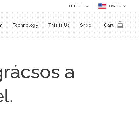
HUF
FT
EN-US
em
Technology
This is Us
Shop
Cart
rácsos a
l.