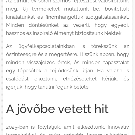
Az elmúlt év során számos fejlesztést valósítottunk
meg. Új termékeket mutattunk be, bővítettük
kínálatunkat és finomhangoltuk szolgáltatásainkat.
Minden döntésünket az vezérli, hogy egyedi,
hasznos és inspiráló élményt biztosítsunk Nektek.
Az ügyfélkapcsolatainkban is törekszünk az
őszinteségre és a megértésre. Hiszünk abban, hogy
minden visszajelzés érték, és minden tapasztalat
egy lépcsőfok a fejlődésünk útján. Ha valaha is
csalódást okoztunk, elnézéseteket kérjük, és
ígérjük, hogy tanulni fogunk belőle.
A jövőbe vetett hit
2025-ben is folytatjuk, amit elkezdtünk. Innovatív