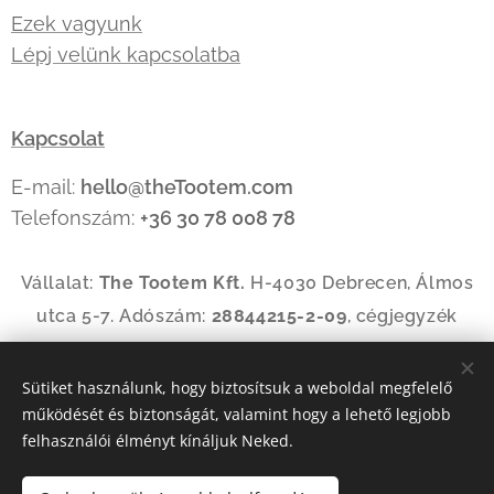
Ezek vagyunk
Lépj velünk kapcsolatba
Kapcsolat
E-mail:
hello@theTootem.com
Telefonszám:
+36 30 78 008 78
Vállalat:
The Tootem Kft.
H-4030 Debrecen, Álmos
utca 5-7. Adószám:
28844215-2-09
, cégjegyzék
szám:
09-09-035144
Sütiket használunk, hogy biztosítsuk a weboldal megfelelő
működését és biztonságát, valamint hogy a lehető legjobb
Az oldalt a
Webnode
működteti
Sütik
felhasználói élményt kínáljuk Neked.
Nyelvek