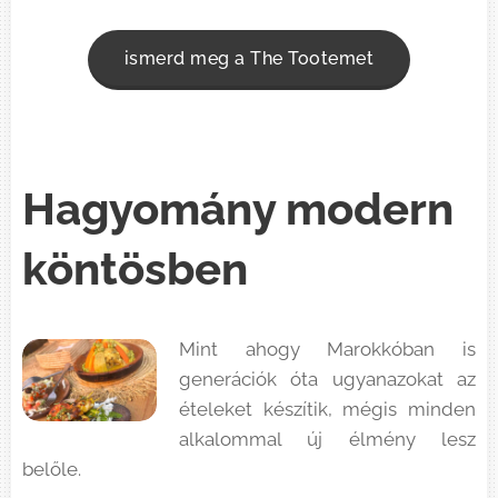
ismerd meg a The Tootemet
Hagyomány modern
köntösben
Mint ahogy Marokkóban is
generációk óta ugyanazokat az
ételeket készítik, mégis minden
alkalommal új élmény lesz
belőle.