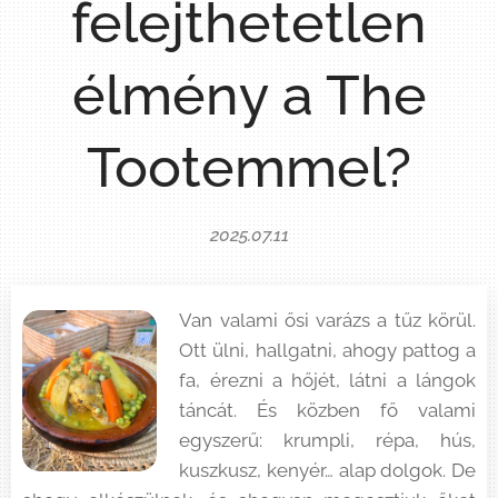
felejthetetlen
élmény a The
Tootemmel?
2025.07.11
Van valami ősi varázs a tűz körül.
Ott ülni, hallgatni, ahogy pattog a
fa, érezni a hőjét, látni a lángok
táncát. És közben fő valami
egyszerű: krumpli, répa, hús,
kuszkusz, kenyér… alap dolgok. De