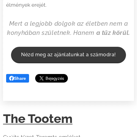
élmények erejét.
Mert a legjobb dolgok az életben nem a
konyhában születnek. Hanem
a tűz körül.
Nézd meg az ajánlatunkat a számodra!
Share
The Tootem