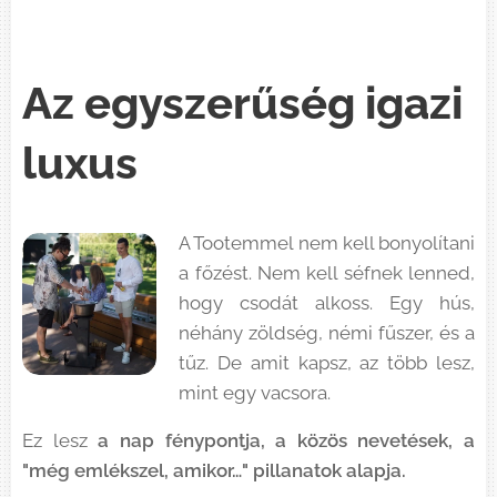
Az egyszerűség igazi
luxus
A Tootemmel nem kell bonyolítani
a főzést. Nem kell séfnek lenned,
hogy csodát alkoss. Egy hús,
néhány zöldség, némi fűszer, és a
tűz. De amit kapsz, az több lesz,
mint egy vacsora.
Ez lesz
a nap fénypontja, a közös nevetések, a
"még emlékszel, amikor…" pillanatok alapja.