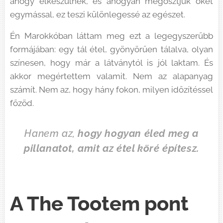
ahogy elkészülnek, és ahogyan megosztjuk őket
egymással, ez teszi különlegessé az egészet.
Én Marokkóban láttam meg ezt a legegyszerűbb
formájában: egy tál étel, gyönyörűen tálalva, olyan
színesen, hogy már a látványtól is jól laktam. És
akkor megértettem valamit. Nem az alapanyag
számít. Nem az, hogy hány fokon, milyen időzítéssel
főzöd.
Hanem az,
hogy hogyan éled meg a
pillanatot, amit az étel köré építesz.
A The Tootem pont