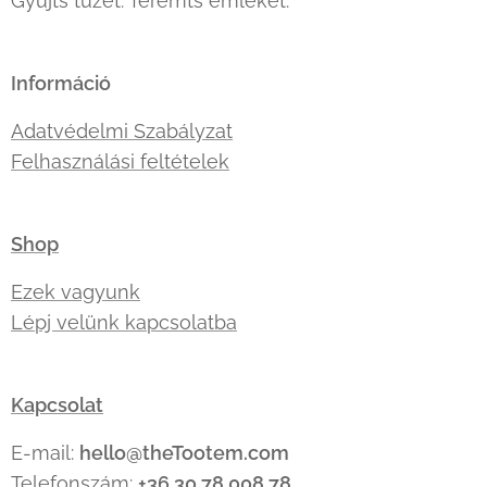
Gyújts tüzet. Teremts emléket.
Információ
Adatvédelmi Szabályzat
Felhasználási feltételek
Shop
Ezek vagyunk
Lépj velünk kapcsolatba
Kapcsolat
E-mail:
hello@theTootem.com
Telefonszám:
+36 30 78 008 78