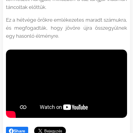
táncoltak előttük.
Ez a hétvége örökre emlékezetes maradt számukra,
és megfogadták, hogy jövőre újra összegyűlnek
egy hasonló élményre.
Share