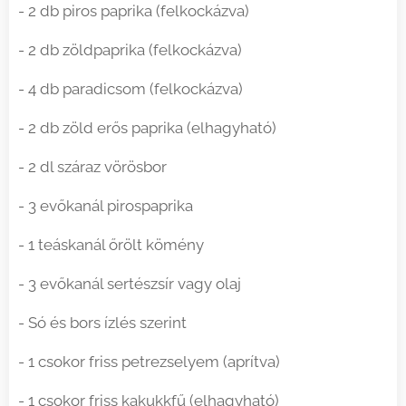
- 2 db piros paprika (felkockázva)
- 2 db zöldpaprika (felkockázva)
- 4 db paradicsom (felkockázva)
- 2 db zöld erős paprika (elhagyható)
- 2 dl száraz vörösbor
- 3 evőkanál pirospaprika
- 1 teáskanál őrölt kömény
- 3 evőkanál sertészsír vagy olaj
- Só és bors ízlés szerint
- 1 csokor friss petrezselyem (aprítva)
- 1 csokor friss kakukkfű (elhagyható)