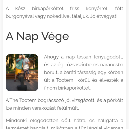
A kész birkapörköltet friss kenyérrel, főtt
burgonyával vagy nokedlivel tálaljuk. Jó étvágyat!
A Nap Vége
Ahogy a nap lassan lenyugodott,
és az ég rózsaszínbe és narancsba
borult, a baráti társaság egy körben
ült a Tootem körül, és élvezték a
finom birkapörköltet.
A The Tootem bográcsozó jól vizsgázott, és a pörkölt
íze minden várakozást felülmúlt.
Mindenki elégedetten dőlt hátra, és hallgatta a
természet hangjait, miközben a tűz lángjai vidáman