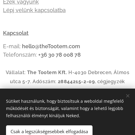
Ezek vagyunk
Lépj velünk kapcsolatba
Kapcsolat
E-mail:
hello@theTootem.com
Telefonszám:
+36 30 78 008 78
Vállalat:
The Tootem Kft.
H-4030 Debrecen, Álmos
utca 5-7. Adószám:
28844215-2-09
, cégjegyzék
szám:
09-09-035144
Sütiket használunk, hogy biztosítsuk a weboldal megfelelő
működését és biztonságát, valamint hogy a lehető legjobb
Az oldalt a
Webnode
működteti
Sütik
felhasználói élményt kínáljuk Neked.
Nyelvek
Csak a legszükségesebbek elfogadása
Magyar
American English