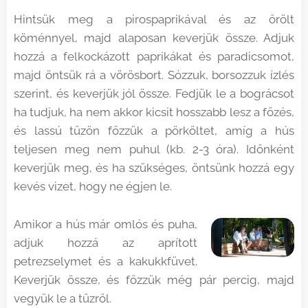
Hintsük meg a pirospaprikával és az őrölt
köménnyel, majd alaposan keverjük össze. Adjuk
hozzá a felkockázott paprikákat és paradicsomot,
majd öntsük rá a vörösbort. Sózzuk, borsozzuk ízlés
szerint, és keverjük jól össze. Fedjük le a bográcsot
ha tudjuk, ha nem akkor kicsit hosszabb lesz a főzés,
és lassú tűzön főzzük a pörköltet, amíg a hús
teljesen meg nem puhul (kb. 2-3 óra). Időnként
keverjük meg, és ha szükséges, öntsünk hozzá egy
kevés vizet, hogy ne égjen le.
Amikor a hús már omlós és puha,
adjuk hozzá az aprított
petrezselymet és a kakukkfüvet.
Keverjük össze, és főzzük még pár percig, majd
vegyük le a tűzről.