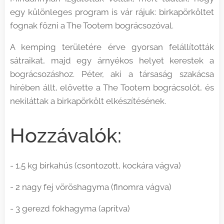
egy különleges program is vár rájuk: birkapörköltet
fognak főzni a The Tootem bográcsozóval.
A kemping területére érve gyorsan felállították
sátraikat, majd egy árnyékos helyet kerestek a
bográcsozáshoz. Péter, aki a társaság szakácsa
hírében állt, elővette a The Tootem bográcsolót, és
nekiláttak a birkapörkölt elkészítésének.
Hozzávalók:
- 1,5 kg birkahús (csontozott, kockára vágva)
- 2 nagy fej vöröshagyma (finomra vágva)
- 3 gerezd fokhagyma (aprítva)