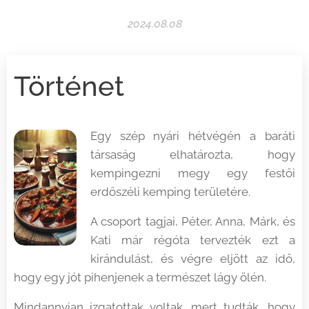
2024.08.08
Történet
Egy szép nyári hétvégén a baráti
társaság elhatározta, hogy
kempingezni megy egy festői
erdőszéli kemping területére.
A csoport tagjai, Péter, Anna, Márk, és
Kati már régóta tervezték ezt a
kirándulást, és végre eljött az idő,
hogy egy jót pihenjenek a természet lágy ölén.
Mindannyian izgatottak voltak, mert tudták, hogy