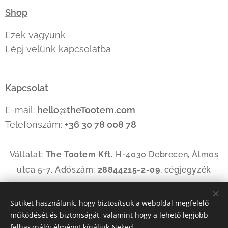
Shop
Ezek vagyunk
Lépj velünk kapcsolatba
Kapcsolat
E-mail:
hello@theTootem.com
Telefonszám:
+36 30 78 008 78
Vállalat:
The Tootem Kft.
H-4030 Debrecen, Álmos
utca 5-7. Adószám:
28844215-2-09
, cégjegyzék
szám:
09-09-035144
Sütiket használunk, hogy biztosítsuk a weboldal megfelelő
működését és biztonságát, valamint hogy a lehető legjobb
Az oldalt a
Webnode
működteti
Sütik
felhasználói élményt kínáljuk Neked.